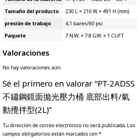
Tamaño del producto
230 L × 210 W × 491 H (mm)
presión de trabajo
4,1 bares/60 psi
Paquete
7 N.W. × 7.8 G.W. × 1 CUFT
Valoraciones
No hay valoraciones aún.
Sé el primero en valorar “PT-2ADSS
不鏽鋼鏡面拋光壓力桶 底部出料/氣
動攪拌型(2L)”
Tu dirección de correo electrónico no será publicada.
Los
campos obligatorios están marcados con
*