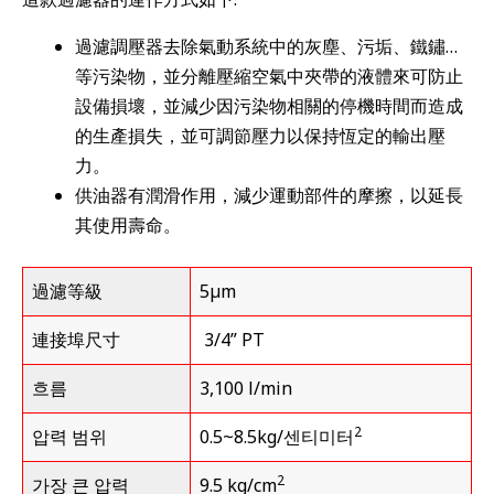
過濾調壓器去除氣動系統中的灰塵、污垢、鐵鏽…
等污染物，並分離壓縮空氣中夾帶的液體來可防止
設備損壞，並減少因污染物相關的停機時間而造成
的生產損失，並可調節壓力以保持恆定的輸出壓
力。
供油器有潤滑作用，減少運動部件的摩擦，以延長
其使用壽命。
過濾等級
5µm
連接埠尺寸
3/4” PT
흐름
3,100 l/min
2
압력 범위
0.5~8.5kg/센티미터
2
가장 큰 압력
9.5 kg/cm