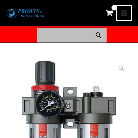
콘
메
텐
인
츠
로
메
검
건
색:
뉴
너
뛰
기