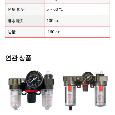
온도 범위
5 ~ 60 ℃
排水能力
100 c.c.
油量
160 c.c.
연관 상품