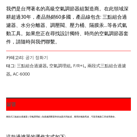
我們是台灣著名的高級空氣調節器組製造商。在此領域深
耕超過30年，產品熱銷60多國，產品線包含: 三點組合過
濾器、水分分離器、調壓閥、壓力桶、隔膜汞…等各式氣
動工具。如果您正在尋找設計獨特、時尚的空氣調節器套
件，請隨時與我們聯繫。
카테고리:
공기 정화기
태그:
三點組合過濾器
,
空氣調理組
,
F/R+L
,
兩段式三點組合過濾
器
,
AC-6000
설명
兩段式三點組合過濾器 ( 空氣調理組 ) 為過濾調壓器和供油器共同組成，應用於氣動馬達，可延長氣動工具使用壽命。
這款過濾器的運作方式如下: