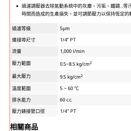
過濾調壓器去除氣動系統中的灰塵、污垢、鐵鏽…等
時間而造成的生產損失，並可調節壓力以保持恆定的
過濾等級
5µm
連接埠尺寸
1/4” PT
流量
1,000 l/min
壓力範圍
2
0.5~8.5 kg/cm
最大壓力
2
9.5 kg/cm
溫度範圍
5 ~ 60 ℃
排水能力
60 c.c.
壓力錶接管口徑
1/4″ PT
相關商品