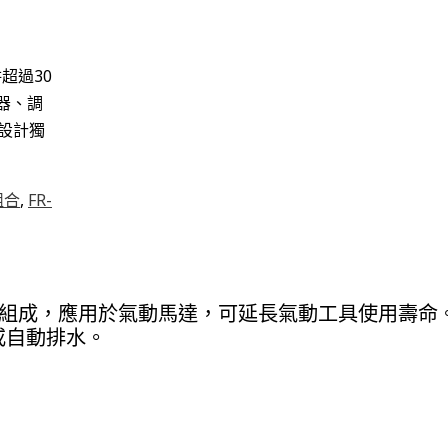
超過30
器、調
設計獨
組合
,
FR-
器共同組成，應用於氣動馬達，可延長氣動工具使用壽命
或自動排水。