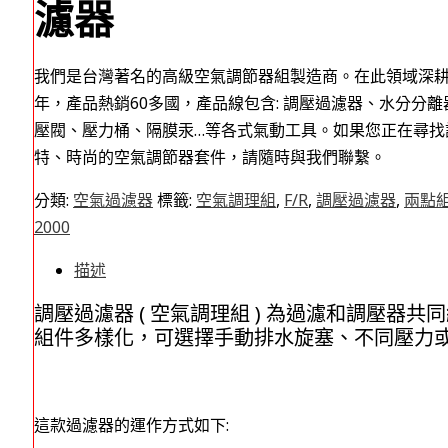
濾器
我們是台灣著名的高級空氣調節器組製造商。在此領域深耕
年，產品熱銷60多國，產品線包含: 調壓過濾器、水分分離
壓閥、壓力桶、隔膜汞…等各式氣動工具。如果您正在尋找
特、時尚的空氣調節器套件，請隨時與我們聯繫。
分類:
空氣過濾器
標籤:
空氣調理組
,
F/R
,
調壓過濾器
,
兩點
2000
描述
調壓過濾器 ( 空氣調理組 ) 為過濾和調壓
組件多樣化，可選擇手動排水旋塞、不同壓力
這款過濾器的運作方式如下: