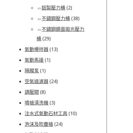
鋁製壓力桶
(2)
不鏽鋼壓力桶
(38)
不鏽鋼鏡面拋光壓力
桶
(29)
氣動攪拌器
(13)
氣動馬達
(1)
隔膜泵
(1)
空氣過濾器
(24)
調壓閥
(8)
噴槍清洗機
(3)
注水式氣動石材工具
(10)
泡沫及吹塵槍
(24)