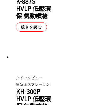
K-887S
HVLP 低壓環
保 氣動噴槍
続きを読む
クイックビュー
空気圧スプレーガン
KH-300P
HVLP 低壓環