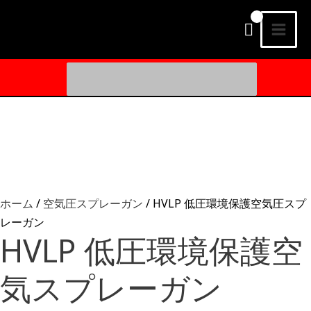
コ
メ
ン
イ
テ
ン
検
ン
ツ
索
へ
す
メ
る：
ス
ニ
キ
ッ
ュ
プ
ー
ホーム
/
空気圧スプレーガン
/ HVLP 低圧環境保護空気圧スプ
レーガン
HVLP 低圧環境保護空
気スプレーガン