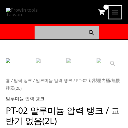
콘
메
텐
인
츠
로
메
검
건
색:
뉴
너
뛰
PT-
기
02
鋁
製
홈
/
압력 탱크
/
알루미늄 압력 탱크
/ PT-02 鋁製壓力桶/無攪
壓
拌器(2L)
力
알루미늄 압력 탱크
桶/
PT-02 알루미늄 압력 탱크 / 교
無
반기 없음(2L)
攪
拌