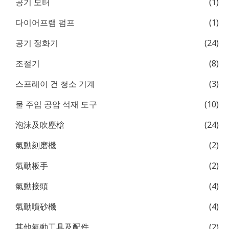
공기 모터
(1)
다이어프램 펌프
(1)
공기 정화기
(24)
조절기
(8)
스프레이 건 청소 기계
(3)
물 주입 공압 석재 도구
(10)
泡沫及吹塵槍
(24)
氣動刻磨機
(2)
氣動板手
(2)
氣動接頭
(4)
氣動噴砂機
(4)
其他氣動工具及配件
(2)