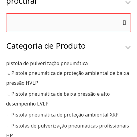
procurar
P
e
Categoria de Produto
s
q
u
pistola de pulverização pneumática
i
Pistola pneumática de proteção ambiental de baixa
s
pressão HVLP
a
Pistola pneumática de baixa pressão e alto
r
desempenho LVLP
p
Pistola pneumática de proteção ambiental XRP
o
Pistolas de pulverização pneumáticas profissionais
r
HP