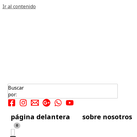
Ir al contenido
Buscar por:
Buscar
Entradas recientes
por:
如何清洗噴筆?
página delantera
sobre nosotros
Comentarios recientes
Archivos