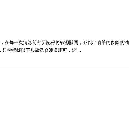
清潔，在每一次清潔前都要記得將氣源關閉，並倒出噴筆內多餘的油
，只需根據以下步驟洗倏漆道即可，(若…