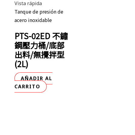
Vista rápida
Tanque de presión de
acero inoxidable
PTS-02ED 不鏽
鋼壓力桶/底部
出料/無攪拌型
(2L)
AÑADIR AL
CARRITO