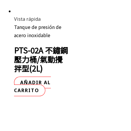
Vista rápida
Tanque de presión de
acero inoxidable
PTS-02A 不鏽鋼
壓力桶/氣動攪
拌型(2L)
AÑADIR AL
CARRITO