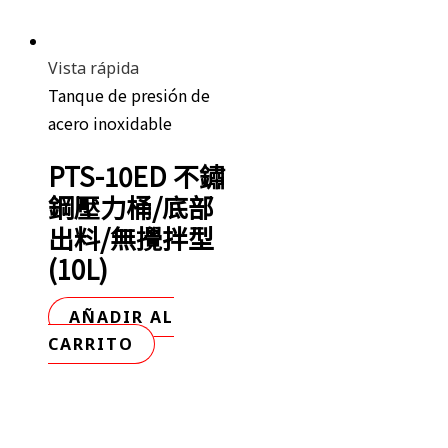
Vista rápida
Tanque de presión de
acero inoxidable
PTS-10ED 不鏽
鋼壓力桶/底部
出料/無攪拌型
(10L)
AÑADIR AL
CARRITO