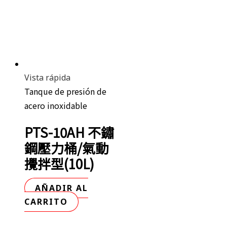
Vista rápida
Tanque de presión de
acero inoxidable
PTS-10AH 不鏽
鋼壓力桶/氣動
攪拌型(10L)
AÑADIR AL
CARRITO