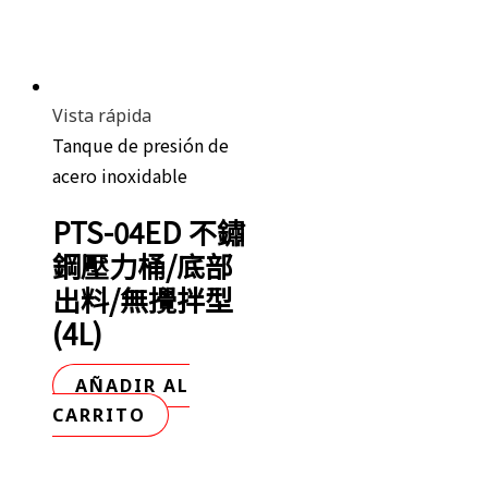
Vista rápida
Tanque de presión de
acero inoxidable
PTS-04ED 不鏽
鋼壓力桶/底部
出料/無攪拌型
(4L)
AÑADIR AL
CARRITO