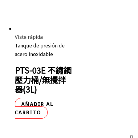
Vista rápida
Tanque de presión de
acero inoxidable
PTS-03E 不鏽鋼
壓力桶/無攪拌
器(3L)
AÑADIR AL
CARRITO