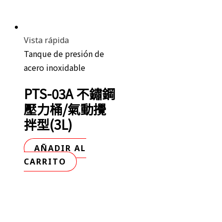
Vista rápida
Tanque de presión de
acero inoxidable
PTS-03A 不鏽鋼
壓力桶/氣動攪
拌型(3L)
AÑADIR AL
CARRITO