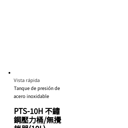
Vista rápida
Tanque de presión de
acero inoxidable
PTS-10H 不鏽
鋼壓力桶/無攪