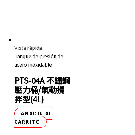
Vista rápida
Tanque de presión de
acero inoxidable
PTS-04A 不鏽鋼
壓力桶/氣動攪
拌型(4L)
AÑADIR AL
CARRITO