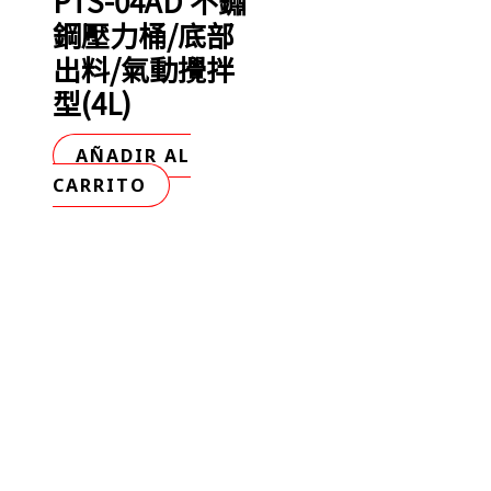
PTS-04AD 不鏽
鋼壓力桶/底部
出料/氣動攪拌
型(4L)
AÑADIR AL
CARRITO