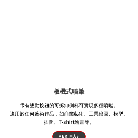
板機式噴筆
帶有雙動按鈕的可拆卸側杯可實現多種噴嘴。
適用於任何藝術作品，如商業藝術、工業繪圖、模型、
插圖、T-shirt繪畫等。
VER MÁS