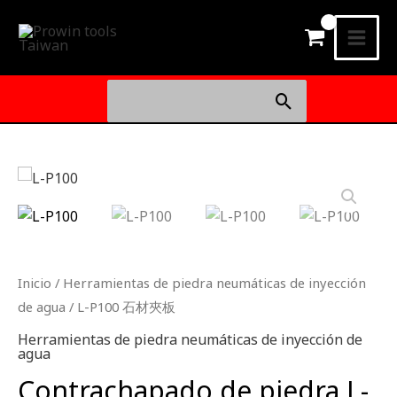
Ir
MEN
al
PRIN
contenido
Buscar
por:
L-
P100
石
材
夾
Inicio
/
Herramientas de piedra neumáticas de inyección
板
de agua
/ L-P100 石材夾板
cantidad
Herramientas de piedra neumáticas de inyección de
agua
Contrachapado de piedra L-