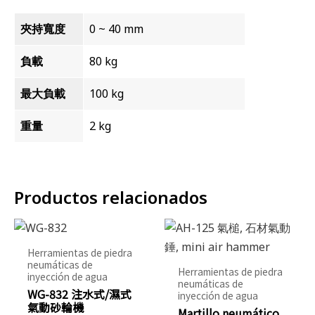
夾持寬度
0 ~ 40 mm
負載
80 kg
最大負載
100 kg
重量
2 kg
Productos relacionados
Herramientas de piedra
neumáticas de
Herramientas de piedra
inyección de agua
neumáticas de
WG-832 注水式/濕式
inyección de agua
氣動砂輪機
Martillo neumático