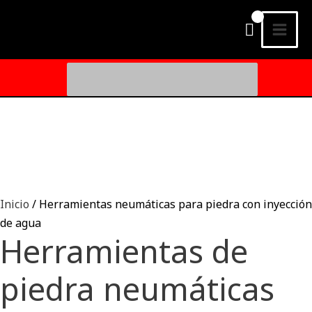
Ir
MEN
al
PRI
contenido
Buscar
por:
Inicio
/ Herramientas neumáticas para piedra con inyección
de agua
Herramientas de
piedra neumáticas