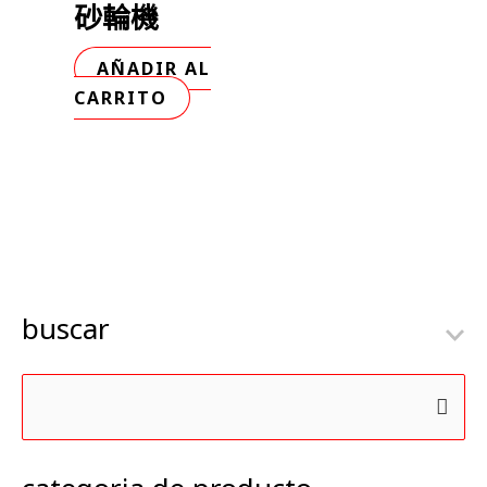
砂輪機
AÑADIR AL
CARRITO
buscar
B
u
s