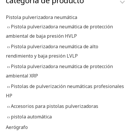
categoria de producto
c
a
Pistola pulverizadora neumática
r
Pistola pulverizadora neumática de protección
p
ambiental de baja presión HVLP
o
Pistola pulverizadora neumática de alto
r
rendimiento y baja presión LVLP
:
Pistola pulverizadora neumática de protección
ambiental XRP
Pistolas de pulverización neumáticas profesionales
HP
Accesorios para pistolas pulverizadoras
pistola automática
Aerógrafo