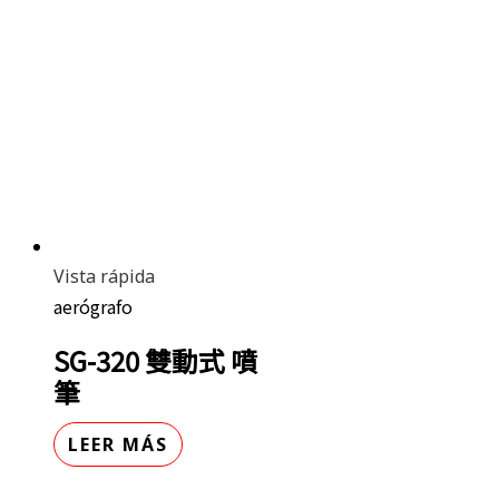
Vista rápida
aerógrafo
SG-320 雙動式 噴
筆
LEER MÁS