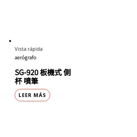
Vista rápida
aerógrafo
SG-920 板機式 側
杯 噴筆
LEER MÁS