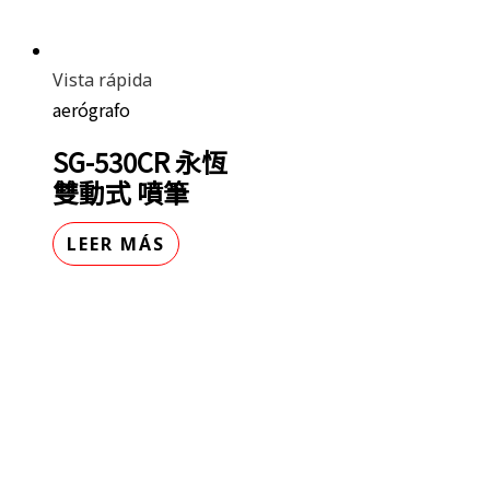
Vista rápida
aerógrafo
SG-530CR 永恆
雙動式 噴筆
LEER MÁS