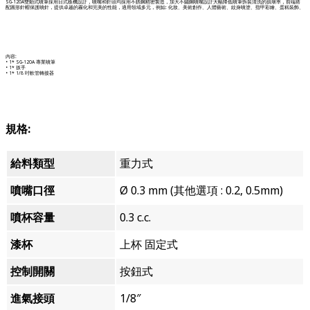
SG-120A雙動式噴筆採用日式板機設計，噴嘴和針頭均採用不銹鋼精密製造，加大不鏽鋼噴嘴設計大幅降低噴筆拆裝清洗的損壞率，前端搭
配圓形針帽保護噴針，提供卓越的霧化和完美的性能，適用領域多元，例如: 化妝、美術創作、人體藝術、紋身噴塗、指甲彩繪、蛋糕裝飾、
內容:
• 1* SG-120A 專業噴筆
• 1* 扳手
• 1* 1/8 吋軟管轉接器
規格:
給料類型
重力式
噴嘴口徑
Ø 0.3 mm (其他選項 : 0.2, 0.5mm)
噴杯容量
0.3 c.c.
漆杯
上杯 固定式
控制開關
按鈕式
進氣接頭
1/8″