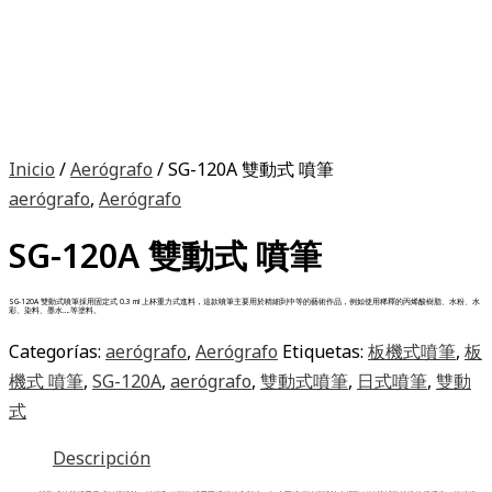
Inicio
/
Aerógrafo
/ SG-120A 雙動式 噴筆
aerógrafo
,
Aerógrafo
SG-120A 雙動式 噴筆
SG-120A 雙動式噴筆採用固定式 0.3 ml 上杯重力式進料，這款噴筆主要用於精細到中等的藝術作品，例如使用稀釋的丙烯酸樹脂、水粉、水
彩、染料、墨水….等塗料。
Categorías:
aerógrafo
,
Aerógrafo
Etiquetas:
板機式噴筆
,
板
機式 噴筆
,
SG-120A
,
aerógrafo
,
雙動式噴筆
,
日式噴筆
,
雙動
式
Descripción